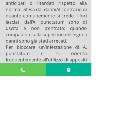
anticipati o ritardati rispetto alla
norma.Difesa dai danniAl contrario di
quanto comunemente si crede, i fori
lasciati dall’A. punctatum sono di
uscita e non d’entrata: quando
compaiono sulla superficie del legno i
danni sono già stati arrecati.
Per bloccare un’infestazione di A.
punctatum ci si orienta
frequentemente all’utilizzo di appositi
insetticidi. Spesso gli insetticidi in
forma liquida possono attaccare o
rovinare la superficie esterna del
legno. I trattamenti con i gas, invece,
non bagnano né reagiscono alle
componenti legnose. Inoltre
raggiungono facilmente anche gli
esemplari più interni
indipendentemente dallo stadio
larvale in cui si trovano.Del resto le