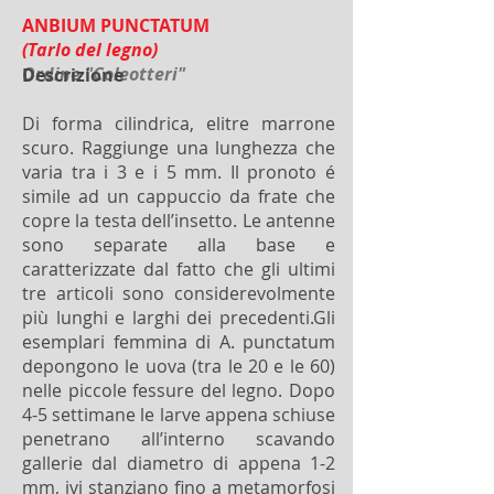
ANBIUM PUNCTATUM
(Tarlo del legno)
Ordine "Coleotteri"
Descrizione
Di forma cilindrica, elitre marrone
scuro. Raggiunge una lunghezza che
varia tra i 3 e i 5 mm. Il pronoto é
simile ad un cappuccio da frate che
copre la testa dell’insetto. Le antenne
sono separate alla base e
caratterizzate dal fatto che gli ultimi
tre articoli sono considerevolmente
più lunghi e larghi dei precedenti.Gli
esemplari femmina di A. punctatum
depongono le uova (tra le 20 e le 60)
nelle piccole fessure del legno. Dopo
4-5 settimane le larve appena schiuse
penetrano all’interno scavando
gallerie dal diametro di appena 1-2
mm, ivi stanziano fino a metamorfosi