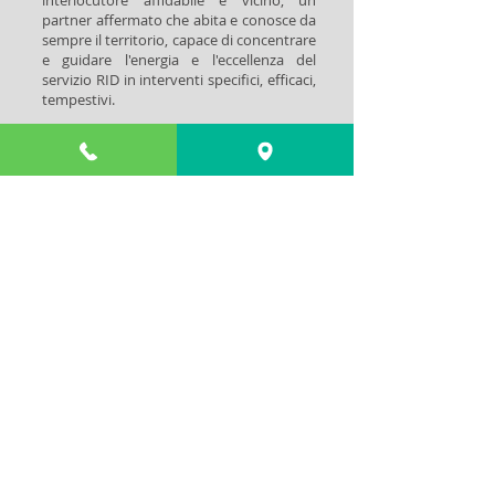
interlocutore affidabile e vicino, un
partner affermato che abita e conosce da
sempre il territorio, capace di concentrare
e guidare l'energia e l'eccellenza del
servizio RID in interventi specifici, efficaci,
tempestivi.
Avete l'esigenza di Servizi di
Disinfestazione in molte sedi sparse su
tutto il territorio nazionale? Semplice, da
oggi c'è RID!
RID, TO GET RID OF PESTS.